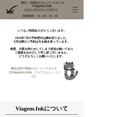
横浜・中華街のタトゥースタジオ
Viagem.Ink
【毎週火曜日第2.4月曜日】
営業時間：10：00～19：00
いつもご利用ありがとうございます。​
2026年7月の予約受付は締め切りました。​​
8月以降のご予約は引き続き承っています。
​毎度、大変お待たせしてしまう状況が続いており
ご迷惑をおかけして申し訳ございません。
​どうぞよろしくお願いいたします。
横浜元町中華街のタトゥースタジオ
【Viagem.Ink ヴィアジェン・イン
ク】
Viagem
.Ink​
について